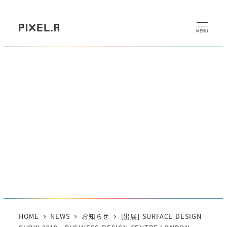
メ
イ
MENU
ン
コ
[出展] SURFACE DESIGN
ン
テ
SHOW 2019｜BUSINESS
ン
ツ
DESIGN CENTRE
へ
LONDON
移
動
カテゴリー
2019年2月5日
2020年9月1日
お知らせ
投稿日
更新日
HOME
NEWS
お知らせ
[出展] SURFACE DESIGN